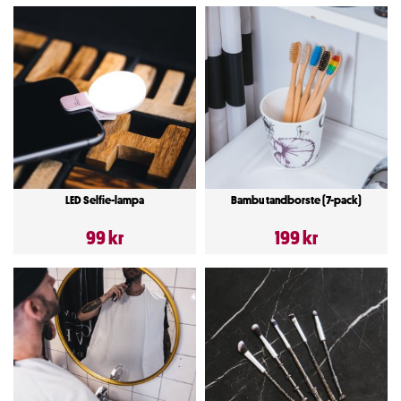
LED Selfie-lampa
Bambu tandborste (7-pack)
99 kr
199 kr