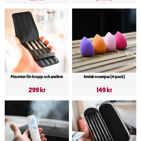
Pincetter för kropp och ansikte
Smink-svampar (4-pack)
299 kr
149 kr