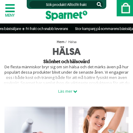
MENY
are ☀️ Fri frakt och snabb leverans           
 Stor kampanj på sommarens bästsäljare ☀️ Fri f
Hem
/ Hälsa
HÄLSA
Skönhet och hälsovård
De flesta människor bryr sig om sin hälsa och det märks även på hur
populärt dessa produkter blivit under de senaste åren. Vi engagerar
oss i både kost och träning både för att må bättre fysiskt men även
psykiskt. Sparnet har samlat ihop de viktigaste produkterna för att du
ska må bättre, allt från ansiktsmasker och kompressionsstrumpor till
Läs mer
massagekuddar och forvård. Det viktigaste för oss är att det ska vara
smidigt att handla sina hälsoprodukter online därför har vi ett stort
utbud av just dessa produkter.
Ett aktivt liv
Genom att kontinuerligt träna och vara aktiv håller man sig friskare
genom livet, det är därför viktigt att man redan i tidig ålder börjar