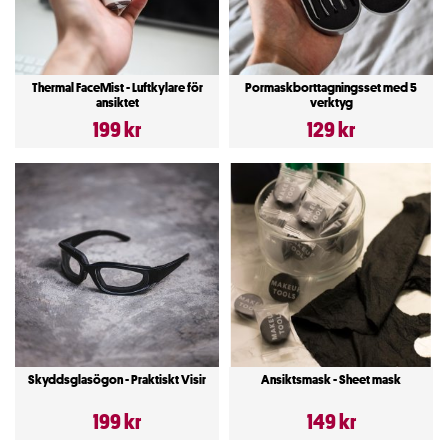
Thermal FaceMist - Luftkylare för
Pormaskborttagningsset med 5
ansiktet
verktyg
199 kr
129 kr
Skyddsglasögon - Praktiskt Visir
Ansiktsmask - Sheet mask
199 kr
149 kr