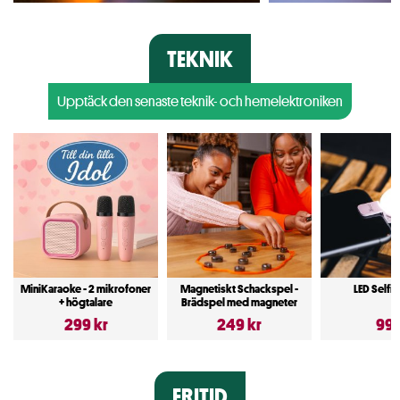
TEKNIK
Upptäck den senaste teknik- och hemelektroniken
MiniKaraoke - 2 mikrofoner
Magnetiskt Schackspel -
LED Selfi
+ högtalare
Brädspel med magneter
299 kr
249 kr
99 
FRITID