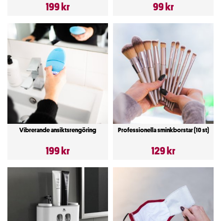
199 kr
99 kr
Vibrerande ansiktsrengöring
Professionella sminkborstar (10 st)
199 kr
129 kr