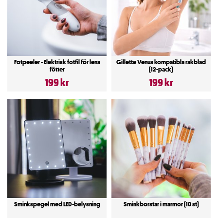
träna och hålla sig aktiv. Genom träning håller man sig friskare
samtidigt som man förebygger sjukdommar som i större utsträckning
drabbar männsikor som är stillasittande. Så ta tag hälsan men hjälp
av sparnets stora utbud av hälsoprodukter.
Fotpeeler - Elektrisk fotfil för lena
Gillette Venus kompatibla rakblad
fötter
(12-pack)
199 kr
199 kr
Sminkspegel med LED-belysning
Sminkborstar i marmor (10 st)