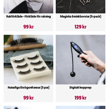
Rakförkläde - Förkläde för rakning
Magiska Sminkborstar (5-pack)
99 kr
129 kr
Naturliga lösögonfransar (3 par)
Digitalt hopprep
99 kr
199 kr