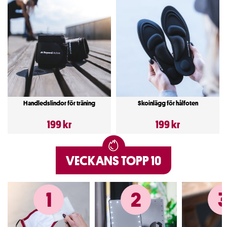
Handledslindor för träning
Skoinlägg för hålfoten
199 kr
199 kr
VECKANS TOPP 10
1
2