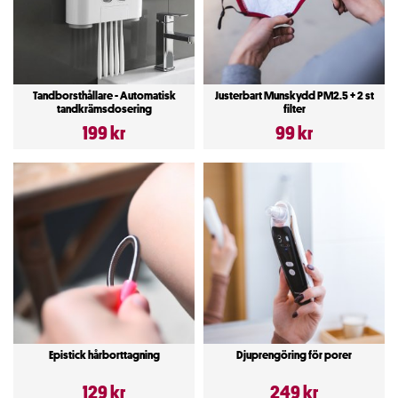
Tandborsthållare - Automatisk
Justerbart Munskydd PM2.5 + 2 st
tandkrämsdosering
filter
199 kr
99 kr
Epistick hårborttagning
Djuprengöring för porer
129 kr
249 kr