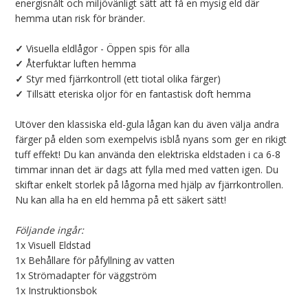
energisnålt och miljövänligt sätt att få en mysig eld där
hemma utan risk för bränder.
✓
Visuella eldlågor - Öppen spis för alla
✓
Återfuktar luften hemma
✓
Styr med fjärrkontroll (ett tiotal olika färger)
✓
Tillsätt eteriska oljor för en fantastisk doft hemma
Utöver den klassiska eld-gula lågan kan du även välja andra
färger på elden som exempelvis isblå nyans som ger en rikigt
tuff effekt! Du kan använda den elektriska eldstaden i ca 6-8
timmar innan det är dags att fylla med med vatten igen. Du
skiftar enkelt storlek på lågorna med hjälp av fjärrkontrollen.
Nu kan alla ha en eld hemma på ett säkert sätt!
Följande ingår:
1x Visuell Eldstad
1x Behållare för påfyllning av vatten
1x Strömadapter för väggström
1x Instruktionsbok