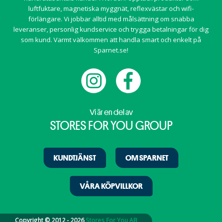
luftfuktare, magnetiska myggnät, reflexvästar och wifi-
förlängare. Vi jobbar alltid med målsättning om snabba
leveranser, personlig kundservice och trygga betalningar för dig
som kund. Varmt välkommen att handla smart och enkelt på
Sparnet.se!
Vi är en del av
STORES FOR YOU GROUP
KUNDTJÄNST
OM SPARNET
VÅRA KÖPVILLKOR
Copyright © 2012 - 2026
Stores For You AB