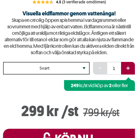
4.5
(3 verifierade omdömen)
Visuella eldflammor genom vattenånga!
Skapa en otrolig öppen spis hemma i vardagsrummet eller
sovrummet med hjälp av enbart vatten. Eldflammorna är nästintill
omöjliga att urskilja mot riktiga eldslågor. Äntligen ett säkert
alternativ för till etanol-eldar som gör att alla kan njuta av flammande
en eld hemma. Med fjärrkontrollen kan du aktivera elden direkt från
soffan och välja önskad styrka på elden.
Svart
249
2
kr/st vid köp av
eller fler
299 kr
/st
799 kr/st