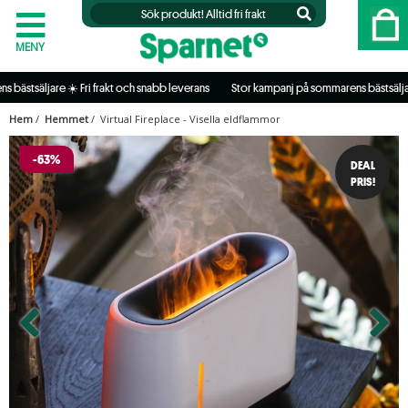
MENY
äljare ☀️ Fri frakt och snabb leverans           
 Stor kampanj på sommarens bästsäljare ☀️ Fr
Hem
/
Hemmet
/ Virtual Fireplace - Visella eldflammor
-63%
DEAL
PRIS!