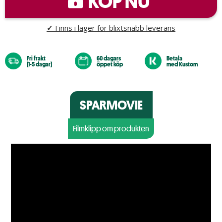
KÖP NU
✓
Finns i lager för blixtsnabb leverans
Fri frakt
60 dagars
Betala
(1-5 dagar)
öppet köp
med Kustom
SPARMOVIE
Filmklipp om produkten