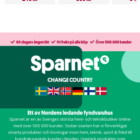
60 dagars ångerrätt
Fri frakt på alla köp
Över 500.000 kunder
CHANGE COUNTRY
Ett av Nordens ledande fyndvaruhus
Sparnet är en av Sveriges största hem- och teknikbutiker online
med över 500 000 kunder. Sedan starten har vi förverkligat
smarta produkter och lösningar inom
hem
,
teknik
,
sport & fritid
till
hundratusentals kunder i Norden. Upptäck produkter som