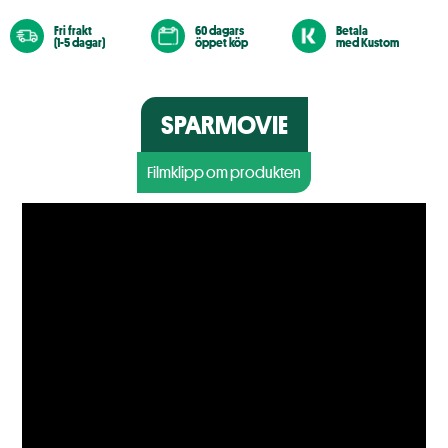
Fri frakt
60 dagars
Betala
(1-5 dagar)
öppet köp
med Kustom
SPARMOVIE
Filmklipp om produkten