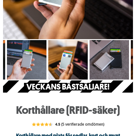
VECKANS BÄSTSÄLJARE!
Korthållare (RFID-säker)
4.5
(5 verifierade omdömen)
Korthållare med plats för sedlar, kort och mynt