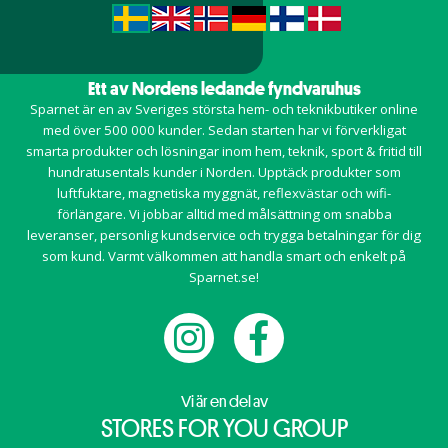
Ett av Nordens ledande fyndvaruhus
Sparnet är en av Sveriges största hem- och teknikbutiker online
med över 500 000 kunder. Sedan starten har vi förverkligat
smarta produkter och lösningar inom
hem
,
teknik
,
sport & fritid
till
hundratusentals kunder i Norden. Upptäck produkter som
luftfuktare, magnetiska myggnät, reflexvästar och wifi-
förlängare. Vi jobbar alltid med målsättning om snabba
leveranser, personlig kundservice och trygga betalningar för dig
som kund. Varmt välkommen att handla smart och enkelt på
Sparnet.se!
Vi är en del av
STORES FOR YOU GROUP