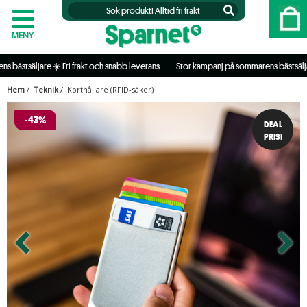
MENY
äljare ☀️ Fri frakt och snabb leverans           
 Stor kampanj på sommarens bästsäljare ☀️ Fr
Hem
/
Teknik
/ Korthållare (RFID-säker)
-43%
DEAL
PRIS!