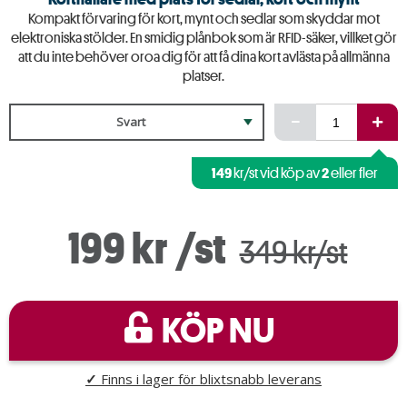
Kompakt förvaring för kort, mynt och sedlar som skyddar mot
elektroniska stölder. En smidig plånbok som är RFID-säker, villket gör
att du inte behöver oroa dig för att få dina kort avlästa på allmänna
platser.
Svart
149
2
kr/st vid köp av
eller fler
199 kr
/st
349 kr/st
KÖP NU
✓
Finns i lager för blixtsnabb leverans