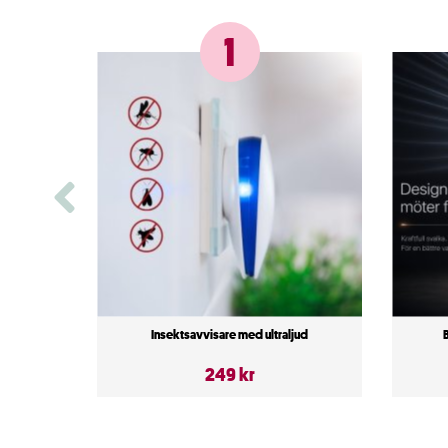
1
Insektsavvisare med ultraljud
249 kr