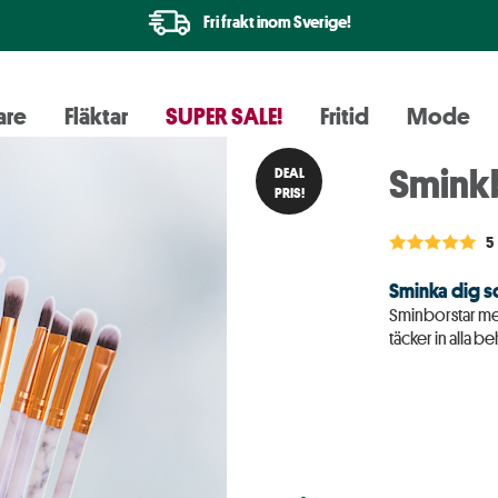
Fri frakt inom Sverige!
are
Fläktar
SUPER SALE!
Fritid
Mode
Sminkb
DEAL
PRIS!
5
Sminka dig so
Sminborstar med
täcker in alla b