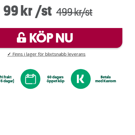
99 kr
/st
499 kr/st
KÖP NU
✓
Finns i lager för blixtsnabb leverans
Fri frakt
60 dagars
Betala
-5 dagar)
öppet köp
med Kustom