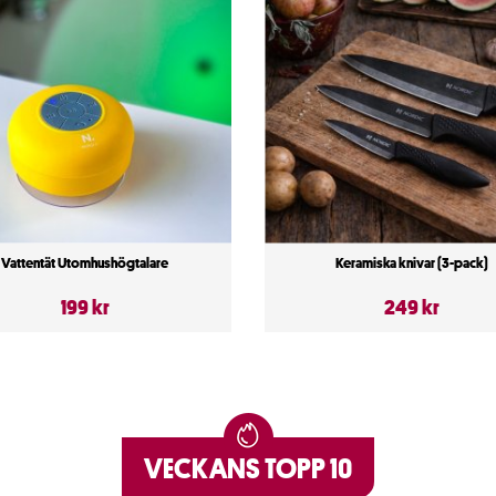
Vattentät Utomhushögtalare
Keramiska knivar (3-pack)
199 kr
249 kr
VECKANS TOPP 10