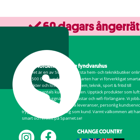
60 dagars ångerrät
Ett av Nordens ledande fyndvaruhus
Sparnet är en av Sveriges största hem- och teknikbutiker onl
över 500 000 kunder. Sedan starten har vi förverkligat smart
produkter och lösningar inom
hem
,
teknik
,
sport & fritid
till
hundratusentals kunder i Norden. Upptäck produkter som luft
magnetiska myggnät, reflexvästar och wifi-förlängare. Vi jobba
med målsättning om snabba leveranser, personlig kundservi
trygga betalningar för dig som kund. Varmt välkommen att ha
smart och enkelt på Sparnet.se!
CHANGE COUNTRY