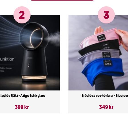
2
3
Bladlös Fläkt - Atigo Luftkylare
Trådlösa sovhörlurar - Bluetoo
399 kr
349 kr