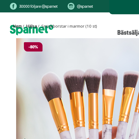
30000 följare @sparnet
@sparnet
Hem
/
Hälsa
/ Sminkborstar i marmor (10 st)
Bästsälj
-80%