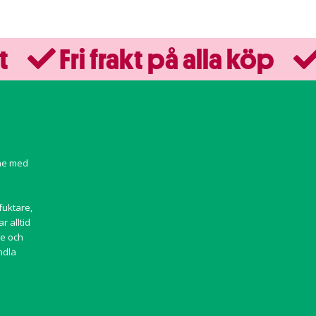
t
Fri frakt på alla köp
ine med
a
fuktare,
r alltid
ce och
ndla