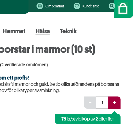
Om Sparnet
Kundtjänst
Sök
Hemmet
Hälsa
Teknik
orstar i marmor (10 st)
(2 verifierade omdömen)
m ett proffs!
 skaft i marmor och guld. De tio olika utförandena på borstarna
ehov för olika typer av sminkning.
79
2
kr/st vid köp av
eller fler