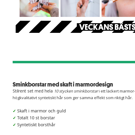
VECKANS BÄSTS
Sminkborstar med skaft i marmordesign
Stilrent set med hela
10 stycken sminkborstar
i ett läckert marmor
högkvalitativt syntetiskt hår som ger samma effekt som riktigt hår.
Skaft i marmor och guld
✓
Totalt 10 st borstar
✓
Syntetiskt borsthår
✓