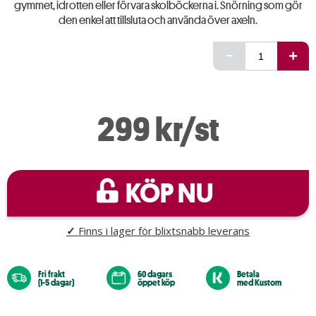
gymmet, idrotten eller förvara skolböckerna i. Snörning som gör
den enkel att tillsluta och använda över axeln.
299 kr/st
KÖP NU
✓
Finns i lager för blixtsnabb leverans
Fri frakt
60 dagars
Betala
(1-5 dagar)
öppet köp
med Kustom