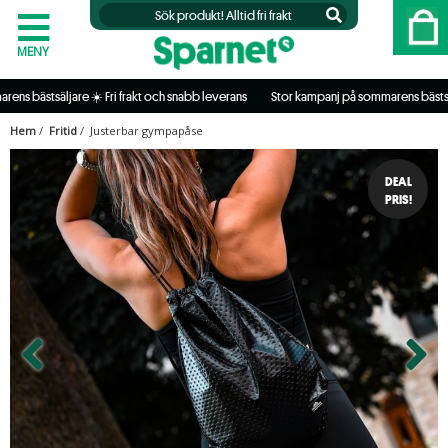
MENY
ästsäljare ☀️ Fri frakt och snabb leverans           
 Stor kampanj på sommarens bästsäljare ☀
Hem
/
Fritid
/ Justerbar gympapåse
DEAL
PRIS!