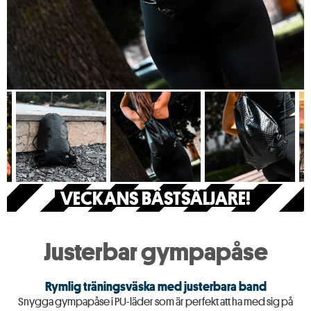
VECKANS BÄSTSÄLJARE!
Justerbar gympapåse
Rymlig träningsväska med justerbara band
Snygga gympapåse i PU-läder som är perfekt att ha med sig på