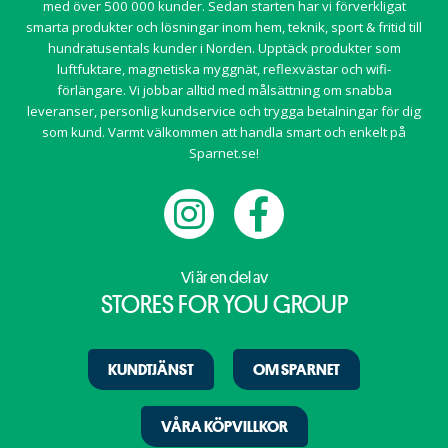
med över 500 000 kunder. Sedan starten har vi förverkligat
smarta produkter och lösningar inom
hem
,
teknik
,
sport & fritid
till
hundratusentals kunder i Norden. Upptäck produkter som
luftfuktare, magnetiska myggnät, reflexvästar och wifi-
förlängare. Vi jobbar alltid med målsättning om snabba
leveranser, personlig kundservice och trygga betalningar för dig
som kund. Varmt välkommen att handla smart och enkelt på
Sparnet.se!
Vi är en del av
STORES FOR YOU GROUP
KUNDTJÄNST
OM SPARNET
VÅRA KÖPVILLKOR