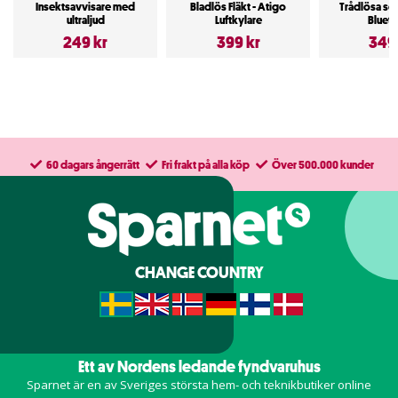
Insektsavvisare med
Bladlös Fläkt - Atigo
Trådlösa sov
ultraljud
Luftkylare
Bluet
249 kr
399 kr
349
60 dagars ångerrätt
Fri frakt på alla köp
Över 500.000 kunder
CHANGE COUNTRY
Ett av Nordens ledande fyndvaruhus
Sparnet är en av Sveriges största hem- och teknikbutiker online