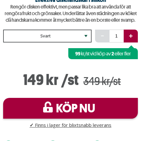
Rengör disken effektivt, men passar lika bra att använda för att
rengöra frukt och grönsaker. Underlättar även städningen av köket
då handskarna kommer åt mycket bättre än en borste eller svamp.
Svart
99
2
kr/st vid köp av
eller fler
149 kr
/st
349 kr/st
KÖP NU
✓
Finns i lager för blixtsnabb leverans