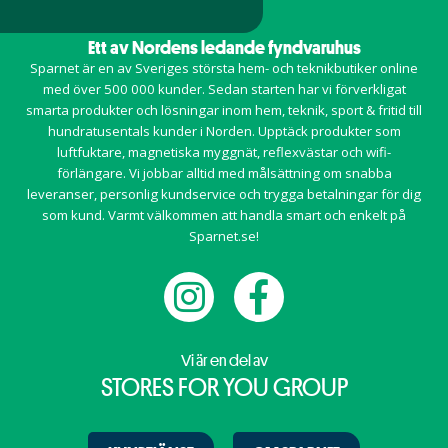
Ett av Nordens ledande fyndvaruhus
Sparnet är en av Sveriges största hem- och teknikbutiker online
med över 500 000 kunder. Sedan starten har vi förverkligat
smarta produkter och lösningar inom
hem
,
teknik
,
sport & fritid
till
hundratusentals kunder i Norden. Upptäck produkter som
luftfuktare, magnetiska myggnät, reflexvästar och wifi-
förlängare. Vi jobbar alltid med målsättning om snabba
leveranser, personlig kundservice och trygga betalningar för dig
som kund. Varmt välkommen att handla smart och enkelt på
Sparnet.se!
Vi är en del av
STORES FOR YOU GROUP