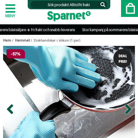
MENY
ästsäljare ☀️ Fri frakt och snabb leverans           
 Stor kampanj på sommarens bästsäljare ☀
Hem
/
Hemmet
/ Diskhandskar i silikon (1 par)
-57%
DEAL
PRIS!