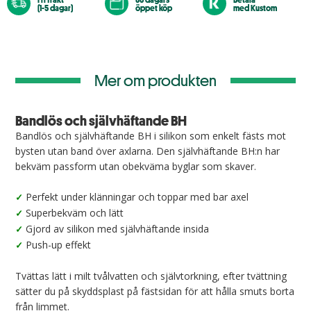
(1-5 dagar)
öppet köp
med Kustom
Mer om produkten
Bandlös och självhäftande BH
Bandlös och självhäftande BH i silikon som enkelt fästs mot
bysten utan band över axlarna. Den självhäftande BH:n har
bekväm passform utan obekväma byglar som skaver.
Perfekt under klänningar och toppar med bar axel
✓
Superbekväm och lätt
✓
Gjord av silikon med självhäftande insida
✓
Push-up effekt
✓
Tvättas lätt i milt tvålvatten och självtorkning, efter tvättning
sätter du på skyddsplast på fästsidan för att hålla smuts borta
från limmet.