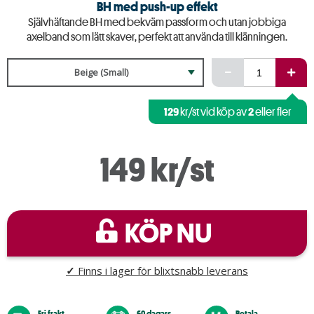
BH med push-up effekt
Självhäftande BH med bekväm passform och utan jobbiga
axelband som lätt skaver, perfekt att använda till klänningen.
Beige (Small)
129
2
kr/st vid köp av
eller fler
149 kr/st
KÖP NU
✓
Finns i lager för blixtsnabb leverans
Fri frakt
60 dagars
Betala