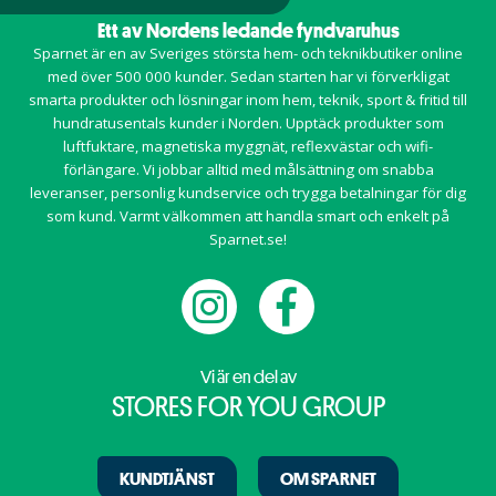
Ett av Nordens ledande fyndvaruhus
Sparnet är en av Sveriges största hem- och teknikbutiker online
med över 500 000 kunder. Sedan starten har vi förverkligat
smarta produkter och lösningar inom
hem
,
teknik
,
sport & fritid
till
hundratusentals kunder i Norden. Upptäck produkter som
luftfuktare, magnetiska myggnät, reflexvästar och wifi-
förlängare. Vi jobbar alltid med målsättning om snabba
leveranser, personlig kundservice och trygga betalningar för dig
som kund. Varmt välkommen att handla smart och enkelt på
Sparnet.se!
Vi är en del av
STORES FOR YOU GROUP
KUNDTJÄNST
OM SPARNET