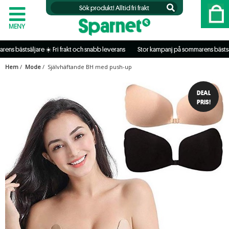
MENY
ästsäljare ☀️ Fri frakt och snabb leverans           
 Stor kampanj på sommarens bästsäljare ☀
Hem
/
Mode
/ Självhäftande BH med push-up
DEAL
PRIS!