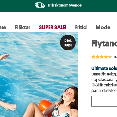
Fri frakt inom Sverige!
are
Fläktar
SUPER SALE!
Fritid
Mode
Flytan
DEAL
PRIS!
4
Ultimata sols
Unna dig avkopp
uppblåsbara fl
fåtölj är enkel 
på när du flyter 