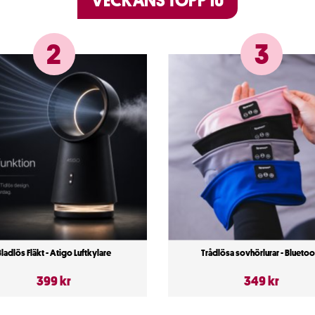
2
3
Bladlös Fläkt - Atigo Luftkylare
Trådlösa sovhörlurar - Bluetoo
399 kr
349 kr