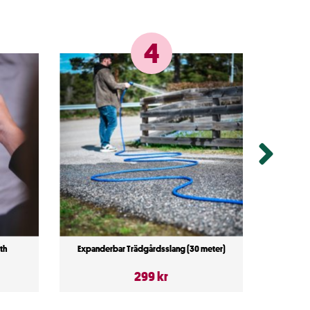
4
th
Expanderbar Trädgårdsslang (30 meter)
Automati
299 kr