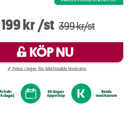
199 kr
/st
399 kr/st
KÖP NU
✓
Finns i lager för blixtsnabb leverans
Fri frakt
60 dagars
Betala
-5 dagar)
öppet köp
med Kustom