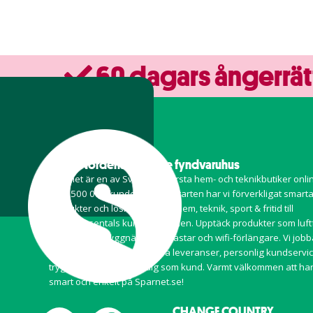
60 dagars ångerrät
Ett av Nordens ledande fyndvaruhus
Sparnet är en av Sveriges största hem- och teknikbutiker onl
över 500 000 kunder. Sedan starten har vi förverkligat smart
produkter och lösningar inom
hem
,
teknik
,
sport & fritid
till
hundratusentals kunder i Norden. Upptäck produkter som luft
magnetiska myggnät, reflexvästar och wifi-förlängare. Vi jobba
med målsättning om snabba leveranser, personlig kundservi
trygga betalningar för dig som kund. Varmt välkommen att ha
smart och enkelt på Sparnet.se!
CHANGE COUNTRY