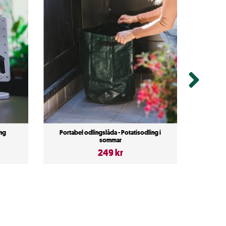
ng
Portabel odlingslåda - Potatisodling i
Port
sommar
249 kr