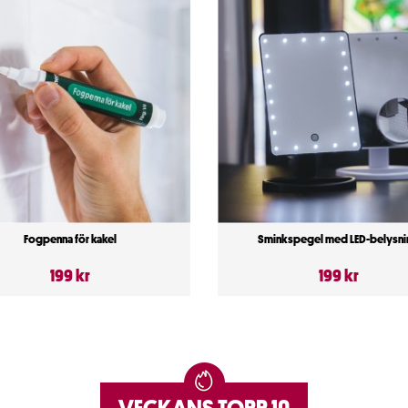
Fogpenna för kakel
Sminkspegel med LED-belysni
199 kr
199 kr
VECKANS TOPP 10