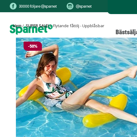
30000 följare @sparnet
@sparnet
Hem
/
SUPER SALE!
/ Flytande fåtölj - Uppblåsbar
Bästsälj
-50%