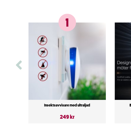
1
Insektsavvisare med ultraljud
249 kr