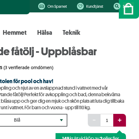
Om Sparnet
Kundtjänst
Sök
Hemmet
Hälsa
Teknik
de fåtölj - Uppblåsbar
.5
(3 verifierade omdömen)
tolen för pool och hav!
ling och njut av en avslappnad stund i vattnet med vår
ytande fåtölj! Perfekt för avkoppling och bad, denna bekväma
att blåsa upp och ger dig en mjuk och skön plats att luta dig tillbaka
runt i vattnet. För barn och vuxna - upp till 110 kg.
Blå
149
2
kr/st vid köp av
eller fler