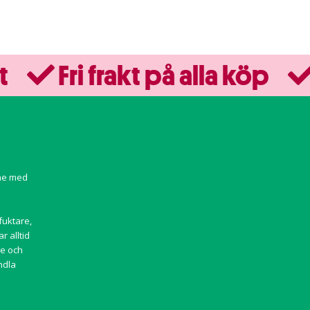
t
Fri frakt på alla köp
ine med
a
fuktare,
r alltid
ce och
ndla