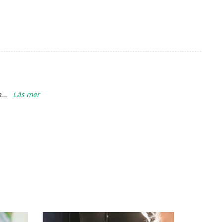
m
...
Läs mer